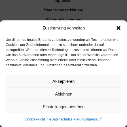
Impressum
Datenschutzerklärung
Widerrufsbelehrung
Zustimmung verwalten
AGB
Zahlungsarten
Um dir ein optimales Erlebnis zu bieten, verwenden wir Technologien wie
Cookies, um Geräteinformationen zu speichern und/oder darauf
Cookie-Richtlinie (EU)
zuzugreifen. Wenn du diesen Technologien zustimmst, können wir Daten
wie das Surfverhalten oder eindeutige IDs auf dieser Website verarbeiten.
Wenn du deine Zustimmung nicht erteilst oder zurückziehst, können
Illmitz Tourismus
bestimmte Merkmale und Funktionen beeinträchtigt werden.
Weinerlebnis Illmitz
Weingenuss Neusiedlersee
Akzeptieren
Burgenland Info
Ablehnen
Einstellungen ansehen
Cookie-Richtlinie
Datenschutzerklärung
Impressum