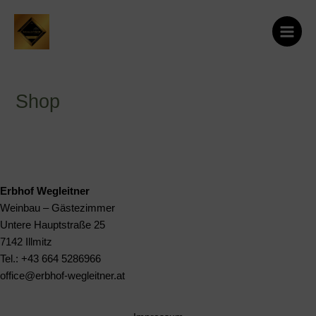
Zum
Main
Inhalt
Menu
springen
Shop
Erbhof Wegleitner
Weinbau – Gästezimmer
Untere Hauptstraße 25
7142 Illmitz
Tel.: +43 664 5286966
office@erbhof-wegleitner.at