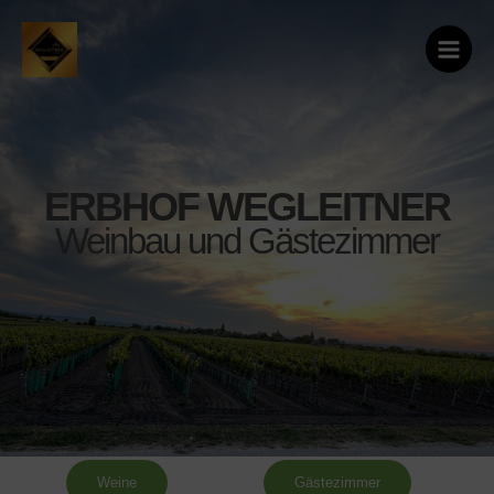
Zum
Main
Inhalt
Menu
springen
ERBHOF WEGLEITNER
Weinbau und Gästezimmer
Weine
Gästezimmer